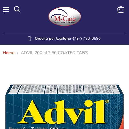
Menu
View
cart
Ordena por telefono-
(787) 790-0680
Home
ADVIL 200 MG 50 COATED TABS