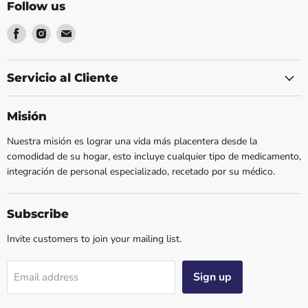
Follow us
Find
Find
Find
us
us
us
on
on
on
Facebook
Instagram
Email
Servicio al Cliente
Misión
Nuestra misión es lograr una vida más placentera desde la
comodidad de su hogar, esto incluye cualquier tipo de medicamento,
integración de personal especializado, recetado por su médico.
Subscribe
Invite customers to join your mailing list.
Sign up
Email address